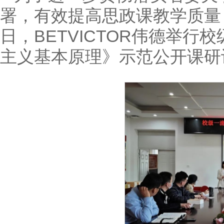
署，有效提高思政课教学质量
日，BETVICTOR伟德举
主义基本原理》示范公开课研