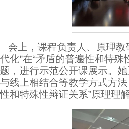
会上，课程负责人、原理教
代化”在“矛盾的普遍性和特殊
题，进行示范公开课展示。她
与线上相结合等教学方式方法
性和特殊性辩证关系”原理理解