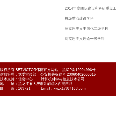
2014年度团队建设和科研重点
校级重点建设学科
马克思主义中国化二级学科
马克思主义理论一级学科
版权所有 BETVICTOR伟德官方网站 黑ICP备12004996号
信息管理：党委宣传部 公安机关备案号 23060402000015
技术支持：信息中心 计算机科学与信息技术公司
地 址：黑龙江省大庆市让胡路区西宾西路
邮 编：163721 Email：xwzx178@163.com