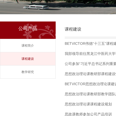
公司产品
课程建设
BETVICTOR伟德“十三五”课
课程简介
我部领导前往黑龙江中医药大学
课程建设
公司参加“习近平总书记系列重
教学研究
思想政治理论课教研部课程建设
BETVICTOR思想政治理论课建设
思想政治理论课教研部教学团队
思想政治理论课课程建设规划
思政课教师参加公司产品培训