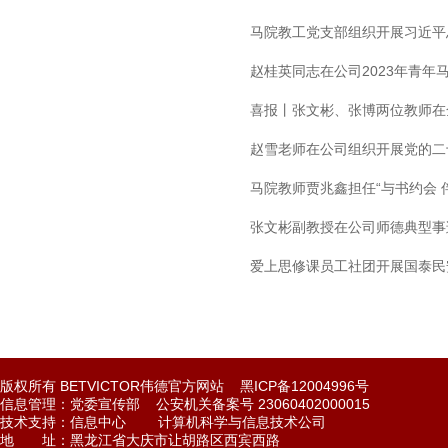
马院教工党支部组织开展习近平
赵桂英同志在公司2023年青
喜报丨张文彬、张博两位教师在全
赵雪老师在公司组织开展党的二
马院教师贾兆鑫担任“与书约会 
张文彬副教授在公司师德典型事
爱上思修课员工社团开展国泰民
版权所有 BETVICTOR伟德官方网站 黑ICP备12004996号
信息管理：党委宣传部 公安机关备案号 23060402000015
技术支持：信息中心 计算机科学与信息技术公司
地 址：黑龙江省大庆市让胡路区西宾西路