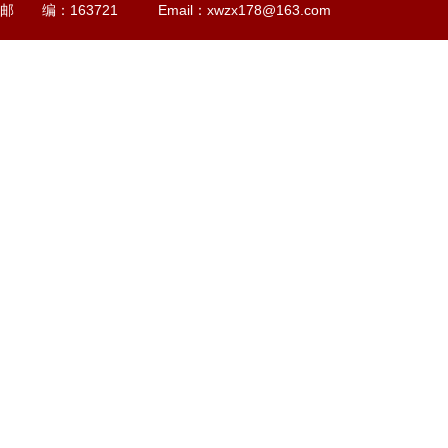
邮 编：163721 Email：xwzx178@163.com