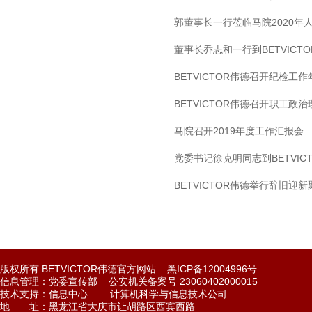
郭董事长一行莅临马院2020年
董事长乔志和一行到BETVICT
BETVICTOR伟德召开纪检工
BETVICTOR伟德召开职工政
马院召开2019年度工作汇报会
党委书记徐克明同志到BETVIC
BETVICTOR伟德举行辞旧迎
版权所有 BETVICTOR伟德官方网站 黑ICP备12004996号
信息管理：党委宣传部 公安机关备案号 23060402000015
技术支持：信息中心 计算机科学与信息技术公司
地 址：黑龙江省大庆市让胡路区西宾西路