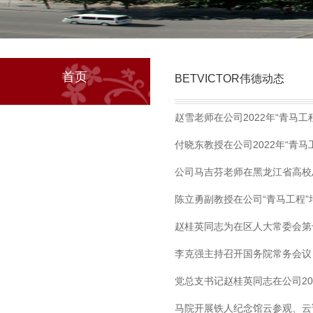
首页
BETVICTOR伟德动态
赵雪老师在公司2022年“青马
付晓东教授在公司2022年“青
公司马吉芬老师在黑龙江省高校
陈立勇副教授在公司“青马工程
赵桂英同志为在区人大常委会第
李克强主持召开国务院常务会议 
党总支书记赵桂英同志在公司20
马院开展铁人纪念馆云参观、云